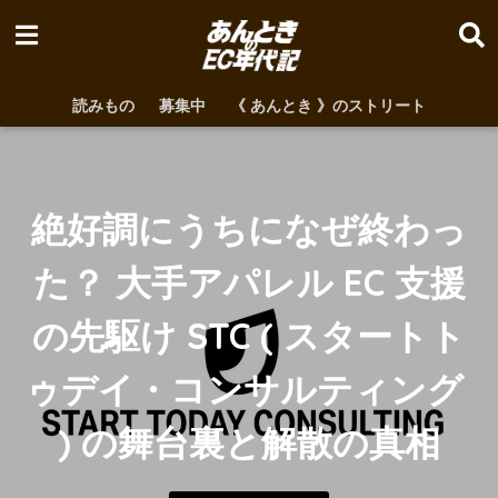
読みもの
募集中
《 あんとき 》のストリート
絶好調にうちになぜ終わっ
た？ 大手アパレル EC 支援
の先駆け STC ( スタートト
ゥデイ・コンサルティング 
) の舞台裏と解散の真相